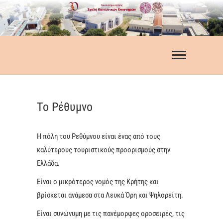
Skip
to
content
30 χρόνια Σχολή
Κοινωνικών
Επιστημών
Το Ρέθυμνο
Η πόλη του Ρεθύμνου είναι ένας από τους
καλύτερους τουριστικούς προορισμούς στην
Ελλάδα.
Είναι ο μικρότερος νομός της Κρήτης και
βρίσκεται ανάμεσα στα Λευκά Όρη και Ψηλορείτη.
Είναι συνώνυμη με τις πανέμορφες οροσειρές, τις